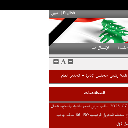
English
|
عربي
فيدة
الإتصال بنا
كلمة رئيس مجلس الإدارة – المدير العام
المناقصات
2026-07
طلب عرض اسعار للشراء بالفاتورة اشغال
سياج محطة التحويل الرئيسية 150-66 ك.ف جانب
ل ذوق