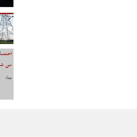
احتساب
من شهر أ
بناءً