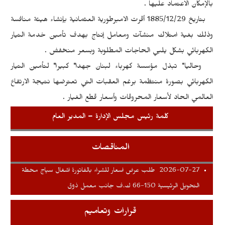
بالإمكان الاعتماد عليها .
بتاريخ 1885/12/29 أقرت الامبرطورية العثمانية بإنشاء هيئة منافسة
وذلك بغية امتلاك منشآت ومعامل إنتاج بهدف تأمين خدمة التيار
الكهربائي بشكل يلبي الحاجات المطلوبة وبسعر منخفض .
وحاليا" تبذل مؤسسة كهرباء لبنان جهدا" كبيرا" لتأمين التيار
الكهربائي بصورة منتظمة برغم العقبات التي تعترضها نتيجة الارتفاع
العالمي الحاد لأسعار المحروقات وأسعار قطع الغيار .
كلمة رئيس مجلس الإدارة – المدير العام
المناقصات
2026-07-27
طلب عرض اسعار للشراء بالفاتورة اشغال سياج محطة
التحويل الرئيسية 150-66 ك.ف جانب معمل ذوق
قرارات وتعاميم