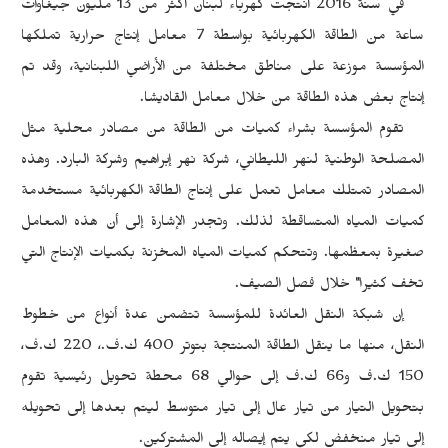
في سنة 2016 أنتجت كهرباء لبنان أكثر من 13 مليون جيغاوات
ساعة من الطاقة الكهربائية بواسطة 7 معامل إنتاج حرارية تملكها
المؤسسة موزعة على مناطق مختلفة من الأراضي اللبنانية، وقد تم
إنتاج بعض هذه الطاقة من خلال معامل القاديشا.
تقوم المؤسسة بشراء كميات من الطاقة من مصادر محلية مثل
المصلحة الوطنية لنهر الليطاني، شركة نهر إبراهيم وشركة البارد. وهذه
المصادر تمتلك معامل تعمل على إنتاج الطاقة الكهربائية مستخدمة
كميات المياه المتساقطة لذلك. وتجدر الإشارة إلى أن هذه المعامل
صغيرة بمعظمها. وتتحكم كميات المياه المخزنة بكميات الإنتاج التي
تخف كثيرا" خلال فصل الصيف.
إن شبكة النقل العائدة للمؤسسة تتضمن عدة أنواع من خطوط
النقل، منها ما ينقل الطاقة المنتجة بتوتر 400 ك.ف.، 220 ك.ف،
150 ك.ف و66 ك.ف إلى حوالي 68 محطة تحويل رئيسية تقوم
بتحويل التيار من تيار عال إلى تيار متوسط ليتم بعدها إلى تحويله
إلى تيار منخفض لكي يتم إيصاله إلى المشتركين.