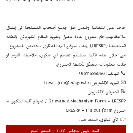
👉
For any complaint
press here
حرصاً على الشفافية وضمان حق جميع أصحاب المصلحة في إيصال
ملاحظاتهم، قام
مشروع إعادة تأهيل وتقوية النظام الكهربائي والطاقة
مخصّص للمشروع.
نموذج آلية للشكاوى
بإنشاء
(LRESRP)
المتجددة
من خلال هذه الآلية يمكنكم تقديم أي
شكوى، ملاحظة، اقتراح أو
طلب معلومات
متعلّق بأنشطة المشروع.
‎+9611585956
الهاتف:
📞
Iresr-grm@edl.gov.lb
البريد الإلكتروني:
📧
النموذج الإلكتروني:
📝
Grievance Mechanism Form – LRESRP / نموذج آلية الشكاوى –
مشروع LRESRP – Fill out form
:
اضغط هنا
لأي شكوى،
👉
كلمة رئيس مجلس الإدارة – المدير العام