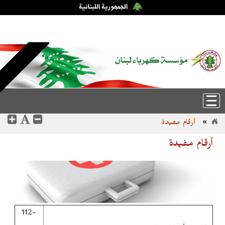
السبت، 8-آب-2026 13:32:40
عربي
|
English
أرقام مفيدة
»
أرقام مفيدة
112-