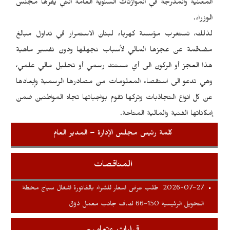
المعنية والمدرجة في الموازنات السنوية العامة التي يقرها مجلس
الوزراء.
لذلك، تستغرب مؤسسة كهرباء لبنان الاستمرار في تداول مبالغ
مضخّمة عن عجزها المالي لأسباب نجهلها ودون تفسير ماهية
هذا العجز أو الركون الى أي مستند رسمي أو تحليل مالي علمي،
وهي تدعو الى استقصاء المعلومات من مصادرها الرسمية وإبعادها
عن كل انواع التجاذبات وتركها تقوم بواجباتها تجاه المواطنين ضمن
إمكاناتها الفنية والمالية المتاحة.
كلمة رئيس مجلس الإدارة – المدير العام
المناقصات
2026-07-27
طلب عرض اسعار للشراء بالفاتورة اشغال سياج محطة
التحويل الرئيسية 150-66 ك.ف جانب معمل ذوق