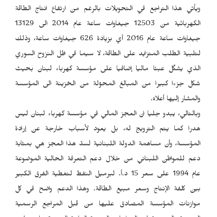
ويأتي هذا التراجع في التحويلات بالرغم من ارتفاع انتاج الطاقة
الكهربائية من 12503 جيغاوات ساعة عام 2014 الى 13129
جيغاوات ساعة عام 2016 أي بزيادة 626 جيغاوات ساعة، وذلك
لتلبية الطلب المتزايد على الطاقة، لا سيما في ظل النزوح السوري
الذي يشكّل عبئا ماليا إضافيا على مؤسسة كهرباء لبنان بحيث
شكل جزءا كبيرا من المبالغ المحوّلة من الخزينة الى المؤسسة
والمشار إليها أعلاه.
وبالتالي، يبدو جليا ان العجز المالي في مؤسسة كهرباء لبنان ليس
هدرا كما يتم الترويج له، بل يعود لأسباب خارجة عن إرادة
المؤسسة، وأن مساهمة الدولة اللبنانية لسدّ هذا العجز هي بمثابة
دعم للمواطن اللبناني من خلال دعم التعرفة الحالية الموضوعة
عام 1994 على سعر 15 د.أ. لبرميل النفط لتغطية الفرق الكبير
بين كلفة الإنتاج وسعر مبيع الطاقة. وهذا الدعم واضح في كل
موازنات المؤسسة المصادق عليها من قبل المراجع الرسمية