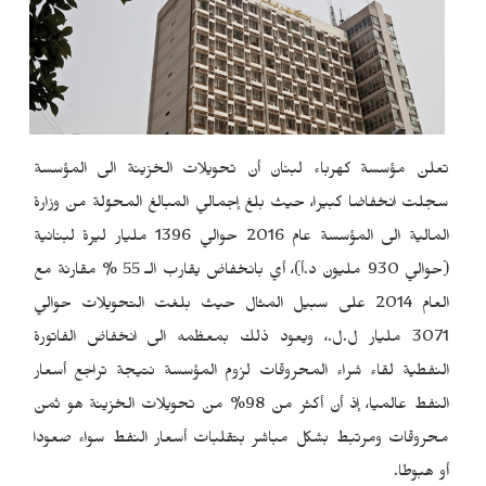
تعلن مؤسسة كهرباء لبنان أن تحويلات الخزينة الى المؤسسة
سجلت انخفاضا كبيرا، حيث بلغ إجمالي المبالغ المحوّلة من وزارة
المالية الى المؤسسة عام 2016 حوالي 1396 مليار ليرة لبنانية
(حوالي 930 مليون د.أ)، أي بانخفاض يقارب الـ 55 % مقارنة مع
العام 2014 على سبيل المثال حيث بلغت التحويلات حوالي
3071 مليار ل.ل.، ويعود ذلك بمعظمه الى انخفاض الفاتورة
النفطية لقاء شراء المحروقات لزوم المؤسسة نتيجة تراجع أسعار
النفط عالميا، إذ أن أكثر من 98% من تحويلات الخزينة هو ثمن
محروقات ومرتبط بشكل مباشر بتقلبات أسعار النفط سواء صعودا
أو هبوطا.