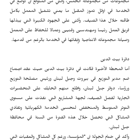
مجموعات من مجموعاته الخمس، والتي من المتوقع ان توضع في
الخدمة في اوائل تموز المقبل ما يعني تشغيل المعمل بكامل
طاقته خلال هذا الصيف. وأثنى على الجهود الكبيرة التي يبذلها
فريق العمل رئيسا ومهندسين وفنيين وعمالا للحفاظ على المعمل
وصيانة مجموعاته الانتاجية وإبقائها في الخدمة بالرغم من قدمها.
دائرة بيت الدين
أما المحطة الأخيرة فكانت في دائرة بيت الدين حيث عقد اجتماع
ضم مدير التوزيع في بيروت وجبل لبنان ورئيس مصلحة التوزيع
ورؤساء دوائر جبل لبنان، واطلع منهم الحايك على التحضيرات
الجارية لفصل الصيف، لجهة المشاريع التي نفذت على مستوى
التوتر المتوسط والمنخفض لتحسين الخدمة الكهربائية وتفادي
المشاكل التي تحصل خلال هذه الفترة من السنة في محافظة
جبل لبنان.
وأكد في ختام الجولة ان "المؤسسة، ورغم كل المشاكل والعقبات التي