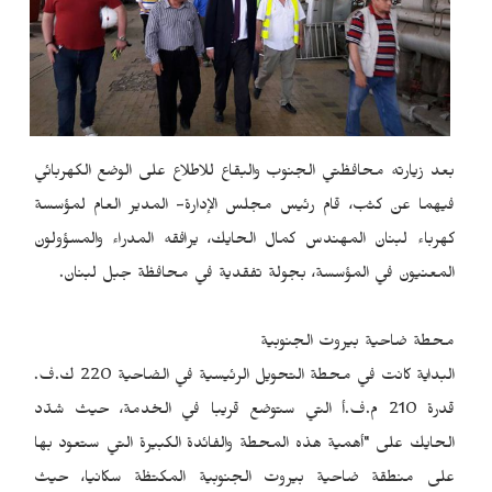
بعد زيارته محافظتي الجنوب والبقاع للاطلاع على الوضع الكهربائي
فيهما عن كثب، قام رئيس مجلس الإدارة- المدير العام لمؤسسة
كهرباء لبنان المهندس كمال الحايك، يرافقه المدراء والمسؤولون
المعنيون في المؤسسة، بجولة تفقدية في محافظة جبل لبنان.
محطة ضاحية بيروت الجنوبية
البداية كانت في محطة التحويل الرئيسية في الضاحية 220 ك.ف.
قدرة 210 م.ف.أ التي ستوضع قريبا في الخدمة، حيث شدّد
الحايك على "أهمية هذه المحطة والفائدة الكبيرة التي ستعود بها
على منطقة ضاحية بيروت الجنوبية المكتظة سكانيا، حيث