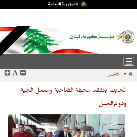
الخميس، 6-آب-2026 23:08:46
English
|
عربي
»
الأخبار
الحايك يتفقد محطة الضاحية ومعمل الجية
ودوائرالجبل