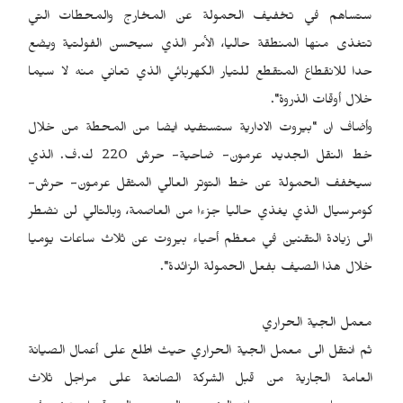
ستساهم في تخفيف الحمولة عن المخارج والمحطات التي
تتغذى منها المنطقة حاليا، الأمر الذي سيحسن الفولتية ويضع
حدا للانقطاع المتقطع للتيار الكهربائي الذي تعاني منه لا سيما
خلال أوقات الذروة".
وأضاف ان "بيروت الادارية ستستفيد ايضا من المحطة من خلال
خط النقل الجديد عرمون- ضاحية- حرش 220 ك.ف. الذي
سيخفف الحمولة عن خط التوتر العالي المثقل عرمون- حرش-
كومرسيال الذي يغذي حاليا جزءا من العاصمة، وبالتالي لن نضطر
الى زيادة التقنين في معظم أحياء بيروت عن ثلاث ساعات يوميا
خلال هذا الصيف بفعل الحمولة الزائدة".
معمل الجية الحراري
ثم انتقل الى معمل الجية الحراري حيث اطلع على أعمال الصيانة
العامة الجارية من قبل الشركة الصانعة على مراجل ثلاث