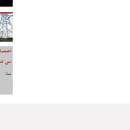
احتساب
من شهر أ
بناءً