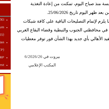
سة منذ صباح اليوم، تمكنت من إعادة التغذية
هر اليوم تاريخ 25/06/2026.
OEI
ا يلزم لإتمام التصليحات الباقية على كافة شبكات
dum
 في محافظتي الجنوب والنبطية وقضاء البقاع الغربي
25)
د الأهالي
بأي
جديد
بهذا
الشأن
فور
توفر
معطيات
lan
CP)
بيروت في
26
/6/2026
SRP
المكتب الإعلامي
est