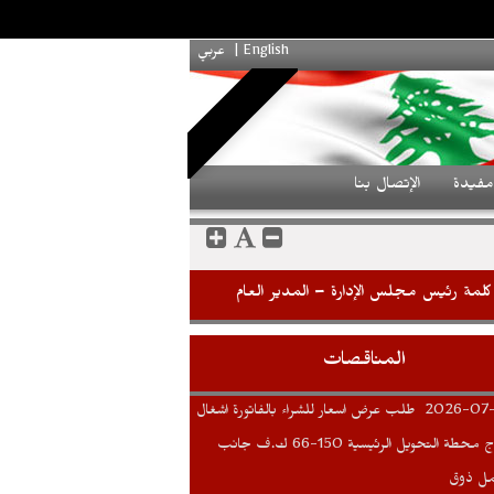
English
|
عربي
فيدة
الإتصال بنا
كلمة رئيس مجلس الإدارة – المدير العام
المناقصات
2026-07
طلب عرض اسعار للشراء بالفاتورة اشغال
سياج محطة التحويل الرئيسية 150-66 ك.ف جانب
ل ذوق