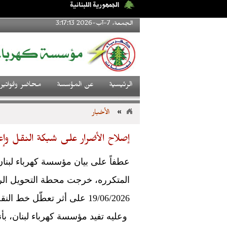
الجمعة، 7-آب-2026 3:17:14
الرئيسية
عن المؤسسة
محاضر وفواتير
»
الأخبار
إصلاح الأضرار على شبكة النقل وإعادة 
19/06/2026 على أثر تعطّل خط النقل الرئيسي زهراني- صور 220 ك.ف. في منطقة تبنا.
وعليه تفيد مؤسسة كهرباء لبنان، بأن