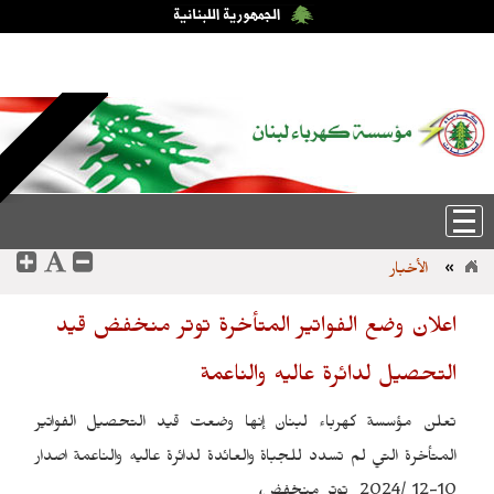
السبت، 8-آب-2026 18:09:47
عربي
|
English
الأخبار
»
اعلان وضع الفواتير المتأخرة توتر منخفض قيد
التحصيل لدائرة عاليه والناعمة
تعلن مؤسسة كهرباء لبنان إنها وضعت قيد التحصيل الفواتير
المتأخرة التي لم تسدد للجباة والعائدة لدائرة عاليه والناعمة اصدار
توتر منخفض،
2024
/
10-12