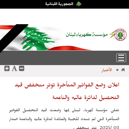
الخميس، 6-آب-2026 18:04:55
عربي
|
English
الأخبار
»
اعلان وضع الفواتير المتأخرة توتر منخفض قيد
التحصيل لدائرة عاليه والناعمة
تعلن مؤسسة كهرباء لبنان إنها وضعت قيد التحصيل الفواتير
المتأخرة التي لم تسدد للجباة والعائدة لدائرة عاليه والناعمة اصدار
توتر منخفض،
2025
/
03