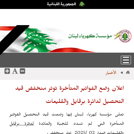
السبت، 8-آب-2026 18:23:02
عربي
|
English
الأخبار
»
اعلان وضع الفواتير المتأخرة توتر منخفض قيد
التحصيل لدائرة برقايل والقليعات
تعلن مؤسسة كهرباء لبنان إنها وضعت قيد التحصيل الفواتير
المتأخرة التي لم تسدد للجباة والعائدة
لدائرة برقايل
والقليعات
اصدار 02 /2025
توتر منخفض،