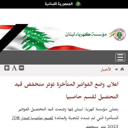
الجمعة، 7-آب-2026 13:57:40
عربي
|
English
الأخبار
»
اعلان وضع الفواتير المتأخرة توتر منخفض قيد
التحصيل لقسم حاصبيا
تعلن مؤسسة كهرباء لبنان إنها وضعت قيد التحصيل الفواتير
،
المتأخرة التي لم تسدد للجباة والعائدة
لقسم حاصبيا
اصدار 08/
توتر منخفض
2023